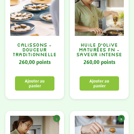
Calissons –
Huile d’olive
Douceur
maturées FN –
traditionnelle
Saveur intense
260,00
points
260,00
points
Ajouter au
Ajouter au
panier
panier