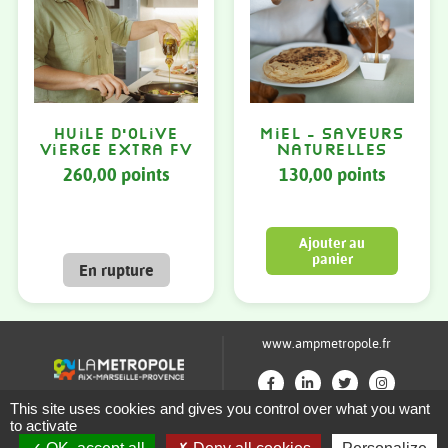
Huile d’olive
Miel – Saveurs
vierge extra FV
naturelles
260,00
points
130,00
points
Ajouter au
panier
www.ampmetropole.fr
This site uses cookies and gives you control over what you want
Un site de la Métropole Aix-Marseille-Provence
to activate
Plan du site